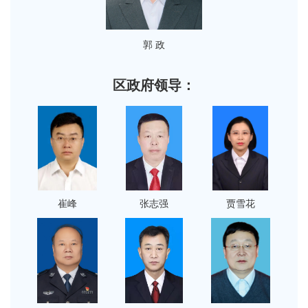
郭 政
区政府领导：
崔峰
张志强
贾雪花