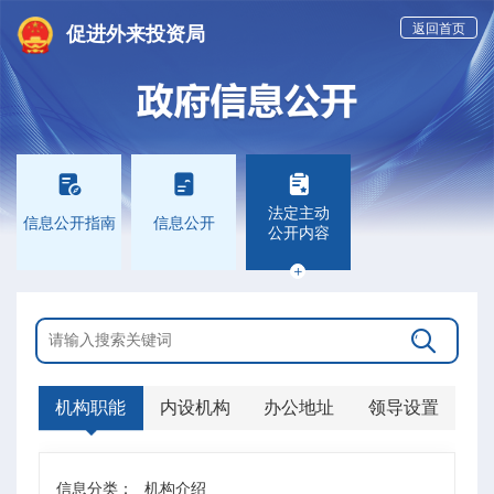
返回首页
促进外来投资局



法定主动
信息公开指南
信息公开
公开内容


机构职能
内设机构
办公地址
领导设置
信息分类：
机构介绍