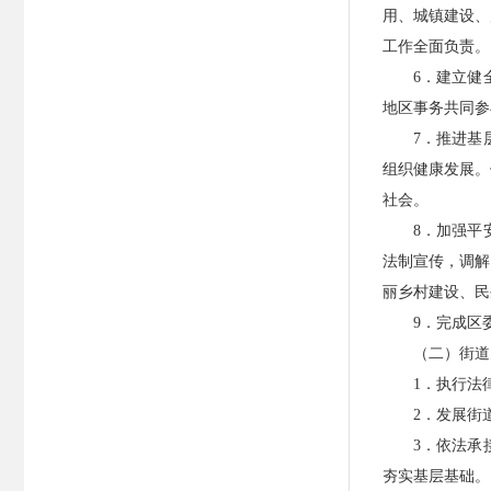
用、城镇建设、
工作全面负责。
6．建立健
地区事务共同参
7．推进基
组织健康发展。
社会。
8．加强平
法制宣传，调解
丽乡村建设、民
9．完成区
（二）街道
1．执行法
2．发展街
3．依法承
夯实基层基础。