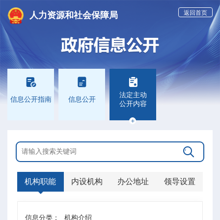
返回首页
人力资源和社会保障局



法定主动
信息公开指南
信息公开
公开内容


机构职能
内设机构
办公地址
领导设置
信息分类：
机构介绍