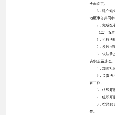
全面负责。
6．建立健
地区事务共同参
7．完成区
（二）街道
1．执行法
2．发展街
3．依法承
夯实基层基础。
4．加强社
5．负责法
育工作。
6．组织开
7．组织开
8．按照职
作。