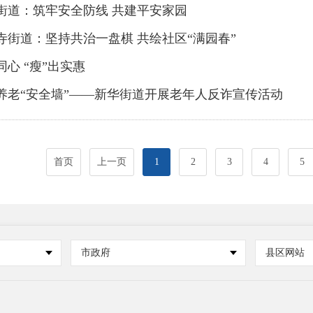
街道：筑牢安全防线 共建平安家园
寺街道：坚持共治一盘棋 共绘社区“满园春”
同心 “瘦”出实惠
养老“安全墙”——新华街道开展老年人反诈宣传活动
首页
上一页
1
2
3
4
5
市政府
县区网站