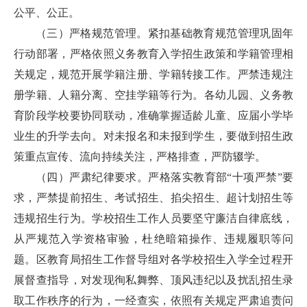
公平、公正。
（三）严格规范管理。紧扣基础教育规范管理巩固年
行动部署，严格依照义务教育入学招生政策和学籍管理相
关规定，规范开展学籍注册、学籍转接工作。严禁违规注
册学籍、人籍分离、空挂学籍等行为。各幼儿园、义务教
育阶段学校要协同联动，准确掌握适龄儿童、应届小学毕
业生的升学去向。对未报名和未报到学生，要做到招生政
策重点宣传、流向持续关注，严格排查，严防辍学。
（四）严肃纪律要求。严格落实教育部“十项严禁”要
求，严禁提前招生、考试招生、掐尖招生、超计划招生等
违规招生行为。学校招生工作人员要坚守廉洁自律底线，
从严规范入学资格审验，杜绝暗箱操作、违规履职等问
题。区教育局招生工作督导组对各学校招生入学全过程开
展督查指导，对发现徇私舞弊、顶风违纪以及扰乱招生录
取工作秩序的行为，一经查实，依照有关规定严肃追责问