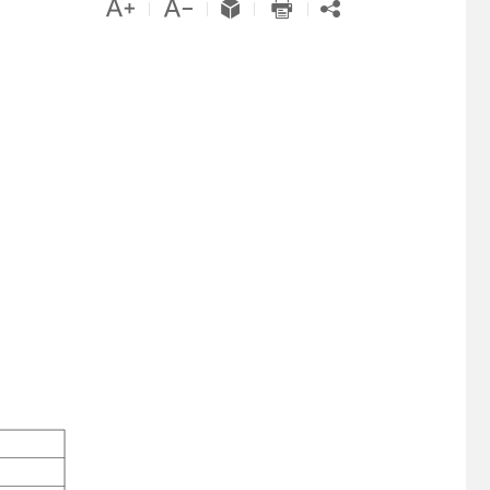





|
|
|
|