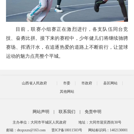
目前，联赛小组赛正在激烈进行，各支队伍同台竞
技、奋勇比拼。接下来的赛程中，少年健儿们将继续驰骋
赛场、挥洒汗水，在追逐热爱的道路上不断前行，让篮球
运动的魅力点亮整个平城。
山西省人民政府
市委
市政府
县区网站
其他网站
网站声明
|
联系我们
|
免责申明
主办单位：大同市平城区人民政府
地址：大同市迎宾西街30号
邮箱：dtcqxxzx@163.com
晋ICP备18011503号
网站标识码：1402130001