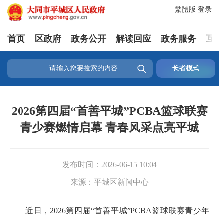
繁體版
登录
首页
区政府
政务公开
解读回应
政务服务
互

长者模式
2026第四届“首善平城”PCBA篮球联赛
青少赛燃情启幕 青春风采点亮平城
发布时间：
2026-06-15 10:04
来源：
平城区新闻中心
近日，2026第四届“首善平城”PCBA篮球联赛青少年