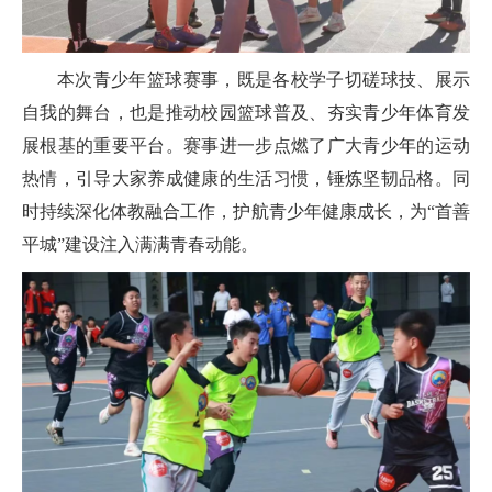
本次青少年篮球赛事，既是各校学子切磋球技、展示
自我的舞台，也是推动校园篮球普及、夯实青少年体育发
展根基的重要平台。赛事进一步点燃了广大青少年的运动
热情，引导大家养成健康的生活习惯，锤炼坚韧品格。同
时持续深化体教融合工作，护航青少年健康成长，为“首善
平城”建设注入满满青春动能。