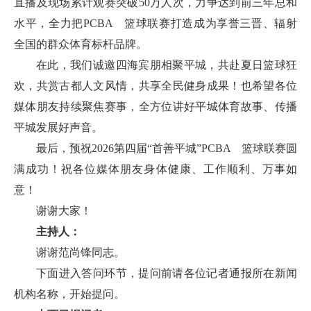
直播及现场累计观赛突破50万人次，力争达到前三年总和
水平，全力把PCBA 篮球联赛打造成为享誉三晋、辐射
全国的群众体育标杆品牌。
在此，我们诚邀四海宾朋相聚平城，共赴夏日篮球狂
欢，共赏古都人文风情，共享全民健身成果！也希望各位
媒体朋友持续聚焦赛事，全方位讲好平城体育故事、传播
平城发展好声音。
最后，预祝2026第四届“首善平城”PCBA 篮球联赛圆
满成功！祝各位媒体朋友身体健康、工作顺利、万事如
意！
谢谢大家！
主持人：
谢谢范尚锋同志。
下面进入答问环节，提问前请各位记者通报所在新闻
机构名称，开始提问。