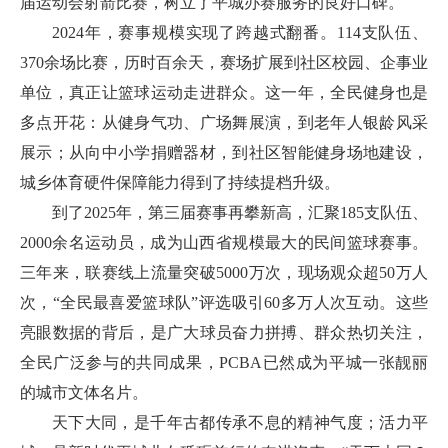
届运动会射箭比赛，树立了平城办赛服务的良好口碑。
2024年，赛事规模实现了跨越式翻番。114支队伍、
370余场比赛，历时百余天，赛场扩展到社区校园、企事业
单位，真正让篮球运动走进群众。这一年，全民健身也是
多点开花：从健身气功、广场舞展演，到老年人银龄风采
展示；从向中小学捐赠器材，到社区智能健身场地建设，
城乡体育硬件保障能力得到了持续提档升级。
到了2025年，第三届赛事再攀新高，汇聚185支队伍、
2000余名运动员，成为山西省规模最大的民间篮球赛事。
三年来，联赛线上流量突破5000万次，现场观众超50万人
次，“全民最喜爱篮球队”评选吸引60多万人次互动。这些
亮眼数据的背后，是广大球员奋力拼搏、群众热切关注，
全民广泛参与的共同成果，PCBA已然成为平城一张靓丽
的城市文体名片。
天下大同，是千年古都传承不息的精神气度；活力平