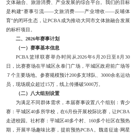
文体融合、旅游消费、产业发展的综合平台。我们的目标
是构建“赛事引流——文旅消费——产业增收——反哺体
育”的闭环生态，让PCBA成为推动大同市文体旅融合发展
的标杆项目。
二、2026年赛事计划
（一）赛事基本信息
PCBA篮球联赛举办时间从2026年6月20日至8月30
日，比赛赛场在平城区永泰门广场，平城区政府前广场等
７个主要场地。参赛规模预计200多支球队、3000余名运动
员，现场观众超过15万，线上传播破5000万。
（二）八大组别设置
为满足不同群体需求，本届赛事设置八个组别：青少
赛：平城区40多所学校，在6月份开展校际比赛，让PCBA
走进校园。社村赛：平城区40多个村、160多个社区在预热
期，开展半场趣味比赛，提前预热PCBA。魏道征途·网星