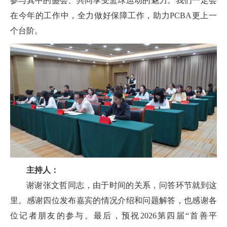
参与其中的盛会、共同享受篮球运动的魅力。我们一定会
在今年的工作中，全力做好保障工作，助力PCBA更上一
个台阶。
主持人：
谢谢张文哲同志，由于时间的关系，问答环节就到这
里。感谢四位发布嘉宾的情况介绍和问题解答，也感谢各
位记者朋友的参与。最后，预祝2026第四届“首善平