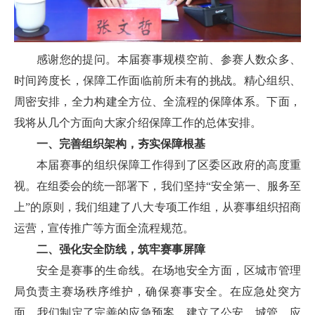
感谢您的提问。本届赛事规模空前、参赛人数众多、
时间跨度长，保障工作面临前所未有的挑战。精心组织、
周密安排，全力构建全方位、全流程的保障体系。下面，
我将从几个方面向大家介绍保障工作的总体安排。
一、完善组织架构，夯实保障根基
本届赛事的组织保障工作得到了区委区政府的高度重
视。在组委会的统一部署下，我们坚持“安全第一、服务至
上”的原则，我们组建了八大专项工作组，从赛事组织招商
运营，宣传推广等方面全流程规范。
二、强化安全防线，筑牢赛事屏障
安全是赛事的生命线。在场地安全方面，区城市管理
局负责主赛场秩序维护，确保赛事安全。在应急处突方
面，我们制定了完善的应急预案，建立了公安、城管、应