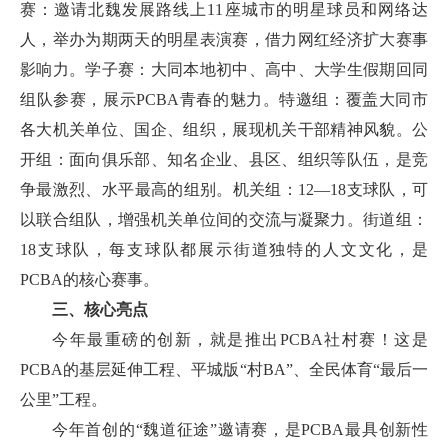
赛：邀请北魏发展路线上11座城市的明星球员和网络达
人，举办为期两天的明星表演赛，借力网红经济扩大赛事
影响力。学子赛：大同本地初中、高中、大学生假期回同
组队参赛，展示PCBA青春的魅力。特邀组：覆盖大同市
各大机关单位、国企、组织，展现机关干部精神风貌。公
开组：面向俱乐部、知名企业、县区、组织等队伍，是竞
争最激烈、水平最高的组别。机关组：12—18支球队，可
以联合组队，增强机关单位间的交流与凝聚力。街道组：
18支球队，每支球队都展示街道独特的人文文化，是
PCBA的核心赛事。
三、核心亮点
今年最重磅的创新，就是推出PCBA社村赛！这是
PCBA的基层延伸工程、平城版“村BA”、全民体育“最后一
公里”工程。
今年首创的“魏道征途”邀请赛，是PCBA最具创新性