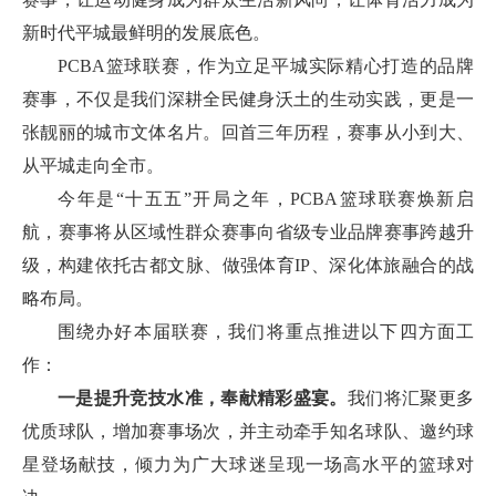
新时代平城最鲜明的发展底色。
PCBA篮球联赛，作为立足平城实际精心打造的品牌
赛事，不仅是我们深耕全民健身沃土的生动实践，更是一
张靓丽的城市文体名片。回首三年历程，赛事从小到大、
从平城走向全市。
今年是“十五五”开局之年，PCBA篮球联赛焕新启
航，赛事将从区域性群众赛事向省级专业品牌赛事跨越升
级，构建依托古都文脉、做强体育IP、深化体旅融合的战
略布局。
围绕办好本届联赛，我们将重点推进以下四方面工
作：
一是提升竞技水准，奉献精彩盛宴。
我们将汇聚更多
优质球队，增加赛事场次，并主动牵手知名球队、邀约球
星登场献技，倾力为广大球迷呈现一场高水平的篮球对