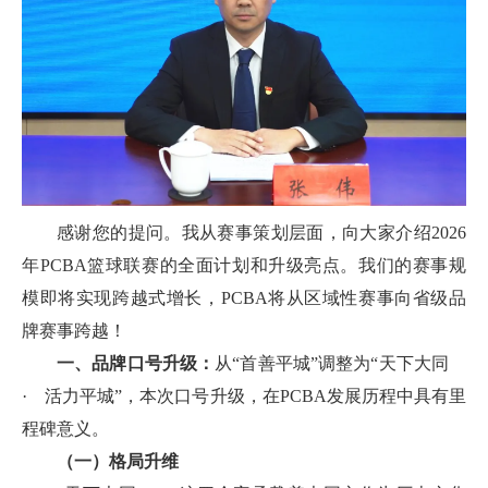
感谢您的提问。我从赛事策划层面，向大家介绍2026
年PCBA篮球联赛的全面计划和升级亮点。我们的赛事规
模即将实现跨越式增长，PCBA将从区域性赛事向省级品
牌赛事跨越！
一、品牌口号升级：
从“首善平城”调整为“天下大同
· 活力平城”，本次口号升级，在PCBA发展历程中具有里
程碑意义。
（一）格局升维