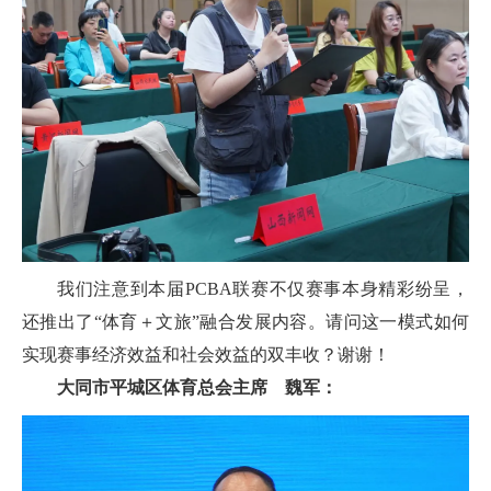
我们注意到本届PCBA联赛不仅赛事本身精彩纷呈，
还推出了“体育＋文旅”融合发展内容。请问这一模式如何
实现赛事经济效益和社会效益的双丰收？谢谢！
大同市平城区体育总会主席 魏军：