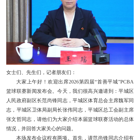
女士们、先生们，记者朋友们：
大家上午好！欢迎出席2026第四届“首善平城”PCBA
篮球联赛新闻发布会。今天，我们很高兴邀请到：平城区
人民政府副区长范尚锋同志，平城区体育总会主席魏军同
志，平城区卫体局副局长张伟同志，平城区总工会副主席
张文哲同志，请他们为大家介绍本届篮球联赛活动的总体
情况，并回答大家关心的问题。
本场发布会议程有两项。首先，请范尚锋同志介绍有