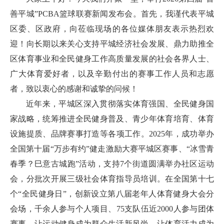
善平城”PCBA篮球联赛新闻发布会。首先，我谨代表平城
区委、区政府，向莅临现场的各位媒体朋友表示热烈欢
迎！向长期以来关心支持平城经济社会发展、鼎力助推全
区体育事业和全民健身工作高质量发展的社会各界人士、
广大体育爱好者，以及辛勤付出的赛事工作人员和志愿
者，致以衷心的感谢和诚挚的问候！
近年来，平城区深入贯彻落实体育强国、全民健身国
家战略，统筹推进全民健身普及、青少年体育培育、体育
设施提质、品牌赛事打造等各项工作。2025年，成功举办
全国第十届“万步有约”健走激励大赛平城区赛事、“冰雪青
春季？巳意古城跑”活动，支持7个街道圆满举办社区运动
会，分批次开展三级社会体育指导员培训。在全国第十七
个“全民健身日”，创新设立第八届老年人体育健身大会分
会场，千余人参与个人项目、75支队伍近2000人参与团体
赛事，让运动健身成为群众生活新风尚，让体育活力成为