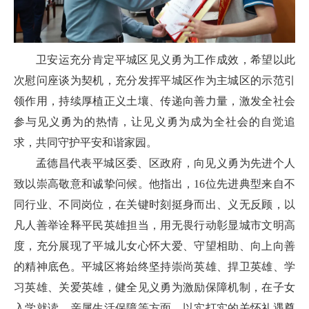
卫安运充分肯定平城区见义勇为工作成效，希望以此
次慰问座谈为契机，充分发挥平城区作为主城区的示范引
领作用，持续厚植正义土壤、传递向善力量，激发全社会
参与见义勇为的热情，让见义勇为成为全社会的自觉追
求，共同守护平安和谐家园。
孟德昌代表平城区委、区政府，向见义勇为先进个人
致以崇高敬意和诚挚问候。他指出，16位先进典型来自不
同行业、不同岗位，在关键时刻挺身而出、义无反顾，以
凡人善举诠释平民英雄担当，用无畏行动彰显城市文明高
度，充分展现了平城儿女心怀大爱、守望相助、向上向善
的精神底色。平城区将始终坚持崇尚英雄、捍卫英雄、学
习英雄、关爱英雄，健全见义勇为激励保障机制，在子女
入学就读、亲属生活保障等方面，以实打实的关怀礼遇尊