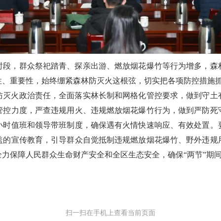
时段，群众祭祀踏青、探亲出游、燃放烟花爆竹等行为增多，森
性、重要性，始终绷紧森林防灭火这根弦，切实把各项防控措施
防灭火政治责任，全面落实林长制和网格化管控要求，做到守土
管控力度，严查违规用火、违规燃放烟花爆竹行为，做到严防死
4小时值班和领导带班制度，确保遇有火情快速响应、有效处置。
盖的宣传教育，引导群众自觉抵制违规燃放烟花爆竹、野外违规
力保障人民群众生命财产安全和全区生态安全，确保“两节”期
扫一扫在手机上查看当前页面