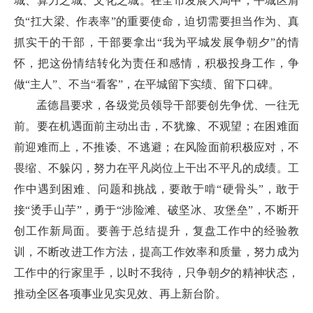
城、算力之城、文化之城。在全市发展大局中，平城区肩
负“扛大梁、作表率”的重要使命，迫切需要担当作为、真
抓实干的干部，干部要拿出“我为平城发展争朝夕”的情
怀，把这份情结转化为责任和感情，积极投身工作，争
做“主人”、不当“看客”，在平城留下实绩、留下口碑。
孟德昌要求，各级党员领导干部要创先争优、一往无
前。要在机遇面前主动出击，不犹豫、不观望；在困难面
前迎难而上，不推诿、不逃避；在风险面前积极应对，不
畏缩、不躲闪，努力在平凡岗位上干出不平凡的成绩。工
作中遇到困难、问题和挑战，要敢于啃“硬骨头”，敢于
接“烫手山芋”，勇于“涉险滩、破坚冰、攻堡垒”，不断开
创工作新局面。要善于总结提升，复盘工作中的经验教
训，不断改进工作方法，提高工作效率和质量，努力成为
工作中的行家里手，以时不我待，只争朝夕的精神状态，
推动全区各项事业见实见效、再上新台阶。