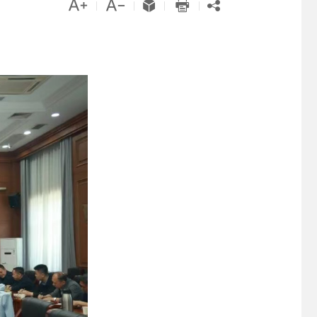





|
|
|
|