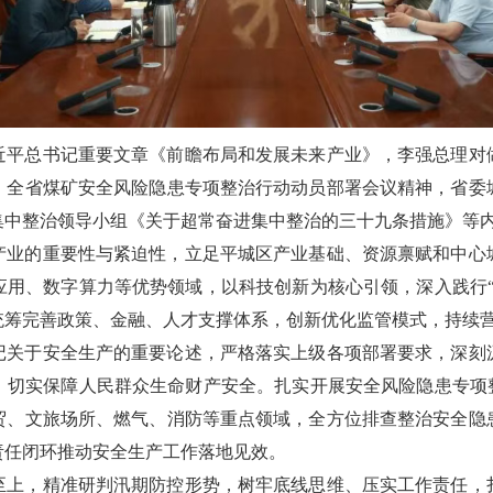
近平总书记重要文章《前瞻布局和发展未来产业》，李强总理对
、全省煤矿安全风险隐患专项整治行动动员部署会议精神，省委
集中整治领导小组《关于超常奋进集中整治的三十九条措施》等
产业的重要性与紧迫性，立足平城区产业基础、资源禀赋和中心
应用、数字算力等优势领域，以科技创新为核心引领，深入践行“
统筹完善政策、金融、人才支撑体系，创新优化监管模式，持续
记关于安全生产的重要论述，严格落实上级各项部署要求，深刻
，切实保障人民群众生命财产安全。扎实开展安全风险隐患专项整
贸、文旅场所、燃气、消防等重点领域，全方位排查整治安全隐
责任闭环推动安全生产工作落地见效。
至上，精准研判汛期防控形势，树牢底线思维、压实工作责任，