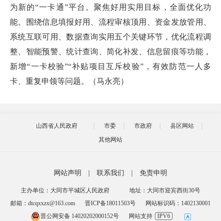
为新的“一卡通”平台。聚焦好用实用目标，全面优化功
能。围绕信息填报好用、流程审核顶用、资金发放管用、
系统互联可用、数据查询实用五个关键环节，优化流程调
整、智能预警、统计查询、简化补发、信息留痕等功能，
新增“一卡校验”“补贴项目互斥校验”，有效防范一人多
卡、重复申领等问题。（马永亮）
山西省人民政府
市委
市政府
县区网站
其他网站
网站声明
|
联系我们
|
免责申明
主办单位：大同市平城区人民政府
地址：大同市迎宾西街30号
邮箱：dtcqxxzx@163.com
晋ICP备18011503号
网站标识码：1402130001
晋公网安备 14020202000152号
网站支持
IPV6