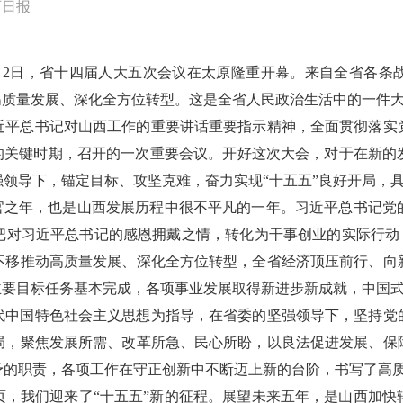
西日报
月2日，省十四届人大五次会议在太原隆重开幕。来自全省各条
高质量发展、深化全方位转型。这是全省人民政治生活中的一件
近平总书记对山西工作的重要讲话重要指示精神，全面贯彻落实
局的关键时期，召开的一次重要会议。开好这次大会，对于在新的
领导下，锚定目标、攻坚克难，奋力实现“十五五”良好开局，
划收官之年，也是山西发展历程中很不平凡的一年。习近平总书记
对习近平总书记的感恩拥戴之情，转化为干事创业的实际行动，
不移推动高质量发展、深化全方位转型，全省经济顶压前行、向
主要目标任务基本完成，各项事业发展取得新进步新成就，中国
代中国特色社会主义思想为指导，在省委的坚强领导下，坚持党
局，聚焦发展所需、改革所急、民心所盼，以良法促进发展、保
予的职责，各项工作在守正创新中不断迈上新的台阶，书写了高
页，我们迎来了“十五五”新的征程。展望未来五年，是山西加快