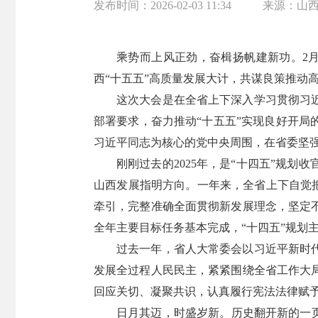
发布时间：
2026-02-03 11:34
来源：
山
乘势而上风正劲，奋楫扬帆建新功。2
西“十五五”高质量发展大计，共谋良策推动
这次大会是在全省上下深入学习贯彻习
部署要求，奋力推动“十五五”实现良好开
习近平同志为核心的党中央周围，在省委坚强
刚刚过去的2025年，是“十四五”规
山西发展指明方向。一年来，全省上下自觉把
牵引，完整准确全面贯彻新发展理念，坚定
全年主要目标任务基本完成，“十四五”规划
过去一年，省人大常委会以习近平新时
发展全过程人民民主，紧紧围绕全省工作大
回应关切、凝聚共识，认真履行宪法法律赋
日月其迈，时盛岁新。历史翻开新的一