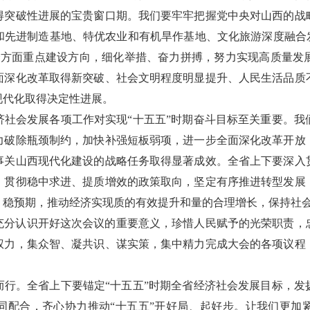
得突破性进展的宝贵窗口期。我们要牢牢把握党中央对山西的战
和先进制造基地、特优农业和有机旱作基地、文化旅游深度融合发
个方面重点建设方向，细化举措、奋力拼搏，努力实现高质量发
面深化改革取得新突破、社会文明程度明显提升、人民生活品质
现代化取得决定性进展。
济社会发展各项工作对实现“十五五”时期奋斗目标至关重要。我
力破除瓶颈制约，加快补强短板弱项，进一步全面深化改革开放
事关山西现代化建设的战略任务取得显著成效。全省上下要深入
，贯彻稳中求进、提质增效的政策取向，坚定有序推进转型发展
稳预期，推动经济实现质的有效提升和量的合理增长，保持社会
充分认识开好这次会议的重要意义，珍惜人民赋予的光荣职责，
权力，集众智、凝共识、谋实策，集中精力完成大会的各项议程
而行。全省上下要锚定“十五五”时期全省经济社会发展目标，发
同配合，齐心协力推动“十五五”开好局、起好步。让我们更加