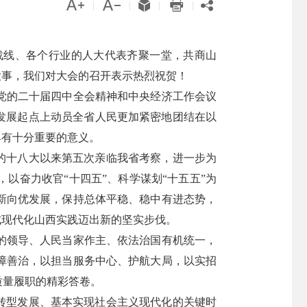





|
|
|
|
战线、各个行业的人大代表齐聚一堂，共商山
大事，我们对大会的召开表示热烈祝贺！
党的二十届四中全会精神和中央经济工作会议
发展起点上动员全省人民更加紧密地团结在以
具有十分重要的意义。
党的十八大以来第五次亲临我省考察，进一步为
以奋力收官“十四五”、科学谋划“十五五”为
新向优发展，保持总体平稳、稳中有进态势，
式现代化山西实践迈出新的坚实步伐。
的领导、人民当家作主、依法治国有机统一，
障善治，以担当服务中心、护航大局，以实招
质量履职的精彩答卷。
转型发展、基本实现社会主义现代化的关键时