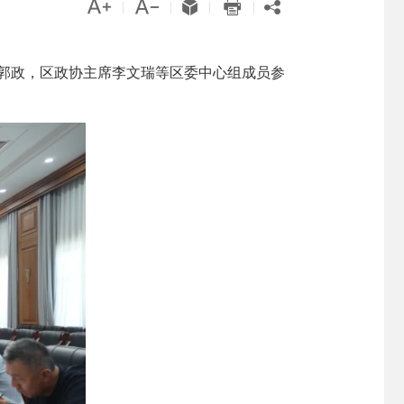





|
|
|
|
长郭政，区政协主席李文瑞等区委中心组成员参