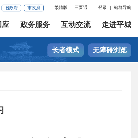
繁體版
|
三晋通
登录
|
站群导航
省政府
市政府
回应
政务服务
互动交流
走进平城
长者模式
无障碍浏览
习