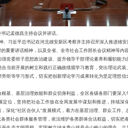
委书记孟德昌主持会议并讲话。
精神、习近平总书记在河北雄安新区考察并主持召开深入推进雄
时的重要讲话精神，以及全省、全市社会工作部长会议精神等内
加强党委班子思想政治建设、提升领导干部理论素养和履职能力
结合当前开展的树立和践行正确政绩观学习教育，突出理论武装
席旁听等学习形式，切实把创新理论学习成果转化为坚定理想信
政根基、基层治理效能和群众切身利益，全区各级各部门要深入
发展定位，坚持把社会工作放在全局发展中谋划和推进，持续深
盖面，深化“社区合伙人”发展模式，着力在基层治理、群众工作
化各类社会群体服务管理，依法维护各类群体合法权益，切实把
近平生态文明思想，牢固树立绿水青山就是金山银山的理念，立