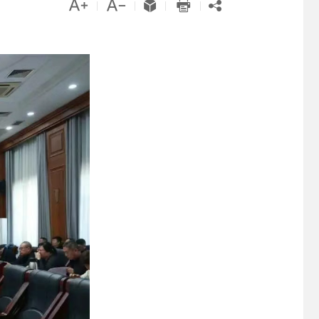





|
|
|
|