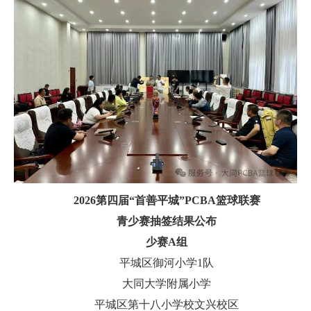
2026第四届“首善平城”PCBA篮球联赛
青少赛抽签结果公布
少赛A组
平城区御河小学1队
大同大学附属小学
平城区第十八小学校文兴校区