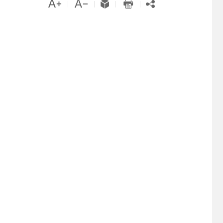





|
|
|
|