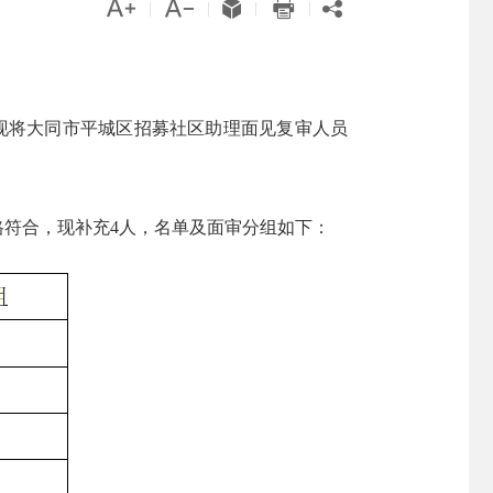





|
|
|
|
神，现将大同市平城区招募社区助理面见复审人员
格符合，现补充4人，名单及面审分组如下：