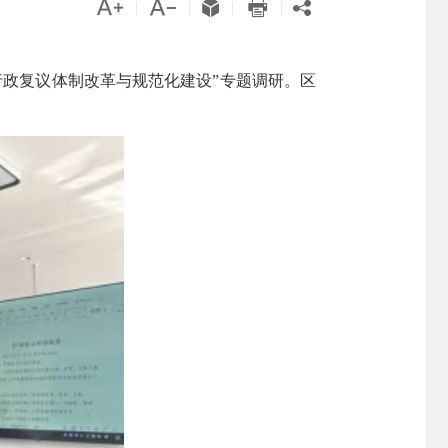





|
|
|
|
行政复议体制改革与规范化建设”专题调研。区