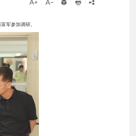





|
|
|
|
靳富军参加调研。