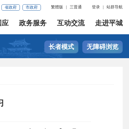
繁體版
|
三晋通
登录
|
站群导航
省政府
市政府
回应
政务服务
互动交流
走进平城
长者模式
无障碍浏览
习