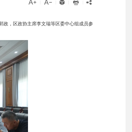





|
|
|
|
长郭政，区政协主席李文瑞等区委中心组成员参