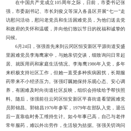
在中国共产党成立105周年之际，日前，市委书记张
强，市委副书记、市长刘俊义等深入各县区开展“七一”走
访慰问活动，慰问老党员和生活困难党员，为他们送去党
和政府的关怀和温暖，并向他们致以节日的祝福和诚挚的
问候。
6月24日，张强首先来到云冈区恒安新区平源街道安盛
里困难党员李海鹰家中，与她亲切交谈，细致询问日常起
居、就医用药和家庭生活情况。李海鹰1986年入党，多年
来积极支持社区工作，但她一直受多种疾病困扰，长期服
药带来不小经济压力。张强叮嘱她保持乐观心态、安心调
养，有困难及时向街道社区反映，组织会持续给予帮扶照
料。随后，张强前往云冈区恒安新区平喜街道看望困难党
员郭锦昌。郭锦昌1976年参军，1979年在部队入党，退伍
后一直靠临时务工维持生计。如今年事已高，自己与老伴
常年服药，难以外出劳作，生活较为拮据。张强关切询问