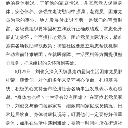
他的身体状况，了解他的家庭情况，并宽慰老人保重身
体，安心休养。张强在走访慰问中强调，老党员、困难党
员为党的事业、地方发展付出过辛劳，是我们的宝贵财
富。各级党组织要牢固树立和践行正确政绩观，常态化开
展走访关怀，全面摸排老党员、困难党员实际诉求，精准
落实各项救助帮扶政策；街道社区要建立动态帮扶机制，
主动靠前纾难解困，在就医保障、生活照料等方面提供贴
心服务，把党组织的关怀落到实处。
6月25日，刘俊义深入天镇县走访慰问生活困难党员邢
桂荣、薛贵佃，对他们多年来坚守初心使命、扎根基层一
线，积极关心支持全市经济社会各项事业发展表示衷心感
谢。“身体怎么样？”“生活有没有困难？”在两位老党员家
中，刘俊义与他们拉起家常，细致询问家庭成员情况、日
常起居饮食、身体健康状况等，叮嘱他们一定要好好保重
身体，如果在生活中遇到难处，要第一时间向所在街道社