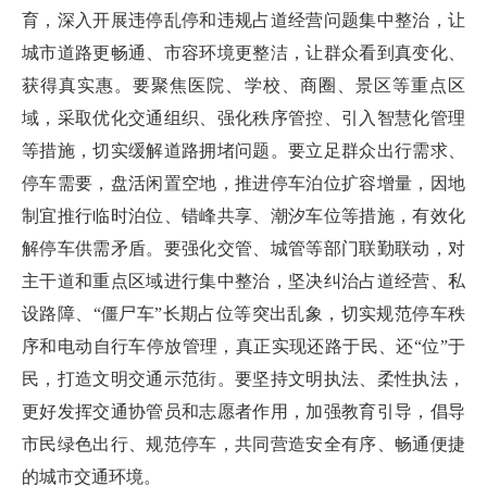
育，深入开展违停乱停和违规占道经营问题集中整治，让
城市道路更畅通、市容环境更整洁，让群众看到真变化、
获得真实惠。要聚焦医院、学校、商圈、景区等重点区
域，采取优化交通组织、强化秩序管控、引入智慧化管理
等措施，切实缓解道路拥堵问题。要立足群众出行需求、
停车需要，盘活闲置空地，推进停车泊位扩容增量，因地
制宜推行临时泊位、错峰共享、潮汐车位等措施，有效化
解停车供需矛盾。要强化交管、城管等部门联勤联动，对
主干道和重点区域进行集中整治，坚决纠治占道经营、私
设路障、“僵尸车”长期占位等突出乱象，切实规范停车秩
序和电动自行车停放管理，真正实现还路于民、还“位”于
民，打造文明交通示范街。要坚持文明执法、柔性执法，
更好发挥交通协管员和志愿者作用，加强教育引导，倡导
市民绿色出行、规范停车，共同营造安全有序、畅通便捷
的城市交通环境。