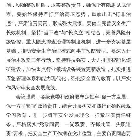
施，明确整改时限，压实整改责任，确保所有隐患见底清
零。要始终保持严打严治高压态势，重拳出击“打非治
违”，严肃追责问责，形成强大震慑。要健全完善安全生产
长效机制，坚持“当下改”与“长久立”相结合，完善风险分
级管控、重大隐患排查治理等制度机制，进一步夯实基层
基础，推动安全生产治理模式向事前预防转型。要深入开
展治本攻坚三年行动，坚持科技强安，大力推进智能化煤
矿建设，加快重点行业领域设备装置更新改造，扎实推进
应急管理体系和能力现代化，强化安全宣传教育，以严实
作风守牢安全发展底线。
会议强调，各级党委和政府要坚定扛牢“促一方发展、
保一方平安”的政治责任，结合开展树立和践行正确政绩观
学习教育，进一步树牢安全发展理念，拧紧压实责任链
条，严格落实“党政同责、一岗双责、齐抓共管、失职追
责”要求，把安全生产工作摆在突出位置，主要负责同志要