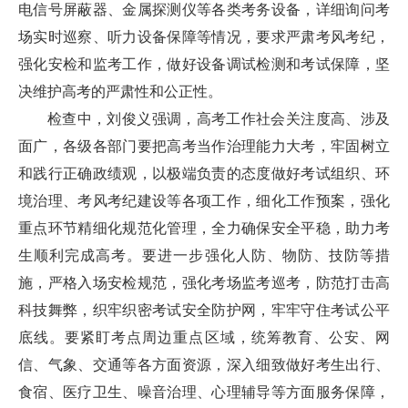
电信号屏蔽器、金属探测仪等各类考务设备，详细询问考
场实时巡察、听力设备保障等情况，要求严肃考风考纪，
强化安检和监考工作，做好设备调试检测和考试保障，坚
决维护高考的严肃性和公正性。
检查中，刘俊义强调，高考工作社会关注度高、涉及
面广，各级各部门要把高考当作治理能力大考，牢固树立
和践行正确政绩观，以极端负责的态度做好考试组织、环
境治理、考风考纪建设等各项工作，细化工作预案，强化
重点环节精细化规范化管理，全力确保安全平稳，助力考
生顺利完成高考。要进一步强化人防、物防、技防等措
施，严格入场安检规范，强化考场监考巡考，防范打击高
科技舞弊，织牢织密考试安全防护网，牢牢守住考试公平
底线。要紧盯考点周边重点区域，统筹教育、公安、网
信、气象、交通等各方面资源，深入细致做好考生出行、
食宿、医疗卫生、噪音治理、心理辅导等方面服务保障，